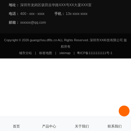
地址：
深圳市龙岗区坂田吉华路XXX号XX大厦XXX室
电话：
400 - xxx - xxxx
手机：
13x xxxx xxxx
邮箱：
xxxxxx@qq.com
Copyright © 2026 guangzhou.df8s.cn ALL Rights Reserved. 深圳市XX科技有限公司 版
权所有
城市分站
|
标签地图
|
sitemap
|
粤ICP备1111111111号-1
首页
产品中心
关于我们
联系我们