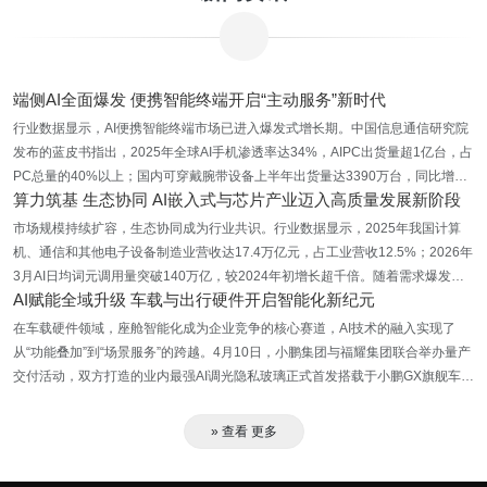
端侧AI全面爆发 便携智能终端开启“主动服务”新时代
行业数据显示，AI便携智能终端市场已进入爆发式增长期。中国信息通信研究院
发布的蓝皮书指出，2025年全球AI手机渗透率达34%，AIPC出货量超1亿台，占
PC总量的40%以上；国内可穿戴腕带设备上半年出货量达3390万台，同比增长
算力筑基 生态协同 AI嵌入式与芯片产业迈入高质量发展新阶段
36%，AI眼镜市场出货量预计达1451.8万台。业内人士分
析，“CPU+GPU+NPU”硬件架构成为标配，NPU峰值算力突破100 TOPS，加之
市场规模持续扩容，生态协同成为行业共识。行业数据显示，2025年我国计算
操作系统与AI深度融合，推动终端从“AI+终端”向“人工智能终端”跨越，催生“智能
机、通信和其他电子设备制造业营收达17.4万亿元，占工业营收12.5%；2026年
体”应用生态，应用形态从独立APP向原子化服务演进。
3月AI日均词元调用量突破140万亿，较2024年初增长超千倍。随着需求爆发，
AI赋能全域升级 车载与出行硬件开启智能化新纪元
国产AI芯片国内市场份额已突破50%，首次占据半壁江山，华为Atlas 950
SuperPod、寒武纪思元590等产品实现万卡级互联，有效缓解高端芯片依赖。企
在车载硬件领域，座舱智能化成为企业竞争的核心赛道，AI技术的融入实现了
业加速构建开放生态，亿道数码、商汤绝影等企业推动嵌入式AI与终端设备深度
从“功能叠加”到“场景服务”的跨越。4月10日，小鹏集团与福耀集团联合举办量产
融合，中兴通讯开放硬件接口规范，推动行业标准化，形成“芯片-嵌入式系统-终
交付活动，双方打造的业内最强AI调光隐私玻璃正式首发搭载于小鹏GX旗舰车
端应用”的全链路协同体系。
型，标志着车载调光玻璃正式迈入AI时代。这款玻璃依托LC染料液晶技术，结合
整车电子电气架构和AI大模型，实现了从“被动遮光”到“主动懂光”的代际升级，具
» 查看 更多
备变光快、强隐私、高防晒等七大核心性能，可根据用户指令和场景需求秒级调
节透明度，适配休憩、办公、带娃等多种出行场景，让汽车座舱成为更具温度