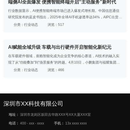
端侧AI全面爆发 便携智能终端开启“主动服务”新时代
影等企业推动嵌入式AI与终端设备深度融合，中兴通讯开放硬件接口规
范，推动行业标准化，形成“芯片-嵌入式系统-终端应用”的全链路协同体
行业数据显示，AI便携智能终端市场已进入爆发式增长期。中国信息通信
系。
研究院发布的蓝皮书指出，2025年全球AI手机渗透率达34%，AIPC出货量
超1亿台，占PC总量的40%以上；国内可穿戴腕带设备上半年出货量达
分类：行业动态
浏览：517
3390万台，同比增长36%，AI眼镜市场出货量预计达1451.8万台。业内人
士分析，“CPU+GPU+NPU”硬件架构成为标配，NPU峰值算力突破100
TOPS，加之操作系统与AI深度融合，推动终端从“AI+终端”向“人工智能终
AI赋能全域升级 车载与出行硬件开启智能化新纪元
端”跨越，催生“智能体”应用生态，应用形态从独立APP向原子化服务演
进。
在车载硬件领域，座舱智能化成为企业竞争的核心赛道，AI技术的融入实
现了从“功能叠加”到“场景服务”的跨越。4月10日，小鹏集团与福耀集团联
合举办量产交付活动，双方打造的业内最强AI调光隐私玻璃正式首发搭载
分类：行业动态
浏览：466
于小鹏GX旗舰车型，标志着车载调光玻璃正式迈入AI时代。这款玻璃依托
LC染料液晶技术，结合整车电子电气架构和AI大模型，实现了从“被动遮
光”到“主动懂光”的代际升级，具备变光快、强隐私、高防晒等七大核心性
能，可根据用户指令和场景需求秒级调节透明度，适配休憩、办公、带娃
等多种出行场景，让汽车座舱成为更具温度的“第三生活空间”。
深圳市XX科技有限公司
地址：
深圳市龙岗区坂田吉华路XXX号XX大厦XXX室
电话：
400 - xxx - xxxx
手机：
13x xxxx xxxx