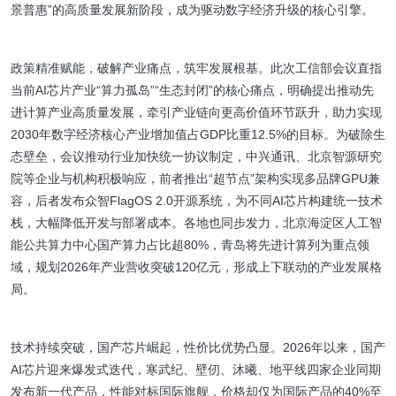
景普惠”的高质量发展新阶段，成为驱动数字经济升级的核心引擎。
政策精准赋能，破解产业痛点，筑牢发展根基。此次工信部会议直指
当前AI芯片产业“算力孤岛”“生态封闭”的核心痛点，明确提出推动先
进计算产业高质量发展，牵引产业链向更高价值环节跃升，助力实现
2030年数字经济核心产业增加值占GDP比重12.5%的目标。为破除生
态壁垒，会议推动行业加快统一协议制定，中兴通讯、北京智源研究
院等企业与机构积极响应，前者推出“超节点”架构实现多品牌GPU兼
容，后者发布众智FlagOS 2.0开源系统，为不同AI芯片构建统一技术
栈，大幅降低开发与部署成本。各地也同步发力，北京海淀区人工智
能公共算力中心国产算力占比超80%，青岛将先进计算列为重点领
域，规划2026年产业营收突破120亿元，形成上下联动的产业发展格
局。
技术持续突破，国产芯片崛起，性价比优势凸显。2026年以来，国产
AI芯片迎来爆发式迭代，寒武纪、壁仞、沐曦、地平线四家企业同期
发布新一代产品，性能对标国际旗舰，价格却仅为国际产品的40%至