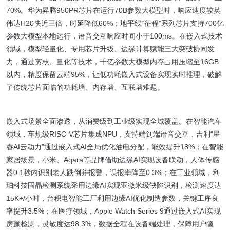
70%。华为昇腾950PR芯片在运行70B参数大模型时，响应速度较英
伟达H20快近三倍，时延降低60%；地平线“征程”系列芯片支持700亿
参数大模型本地运行，语音交互响应时间小于100ms。在嵌入式技术
领域，模型轻量化、专用芯片升级、边缘计算赋能三大突破协同发
力，通过剪枝、量化等技术，千亿参数大模型内存占用压缩至16GB
以内，精度保留云端95%，让低功耗嵌入式设备实现实时推理，破解
了传统芯片面临的功耗墙、内存墙、互联墙难题。
嵌入式场景全面渗透，从消费级到工业级实现全域覆盖。在智能汽车
领域，车规级RISC-V芯片集成NPU，支持端到端语音交互，吉利“星
睿AI云动力”通过嵌入式AI全局优化油电分配，能效提升18%；在智能
家居场景，小米、Aqara等品牌借助边缘AI实现设备联动，人体传感
器0.1秒内识别老人跌倒并报警，误报率降至0.3%；在工业领域，利
珀科技固晶检测系统采用边缘AI实现亚微米级缺陷识别，检测速度达
15K+/小时，台积电智能工厂利用边缘AI优化制造参数，关键工序良
率提升3.5%；在医疗领域，Apple Watch Series 9通过嵌入式AI实现
房颤检测，灵敏度达98.3%，数据全程在设备端处理，保障用户隐